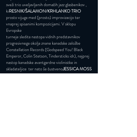
sveži trio uveljavljenih domačih jazz glasbenikov 
, 
ki
RESNIK/ŠALAMON/KRHLANKO TRIO
prosto vijuga med (prosto) improvizacijo ter 
vnaprej spisanimi kompozicijami. V sklopu 
Evropske
turneje sledita nastopa vidnih predstavnikov 
progresivnega okolja znane kanadske založbe
Constellation Records (Godspeed You! Black 
Emperor, Colin Stetson, Tindersticks idr), najprej
nastop kanadske avantgardne violinistke in 
skladateljice 
 ter nato še čustveno
JESSICA MOSS
Preberi več >
Vpišite se na naše novičke
Prijava