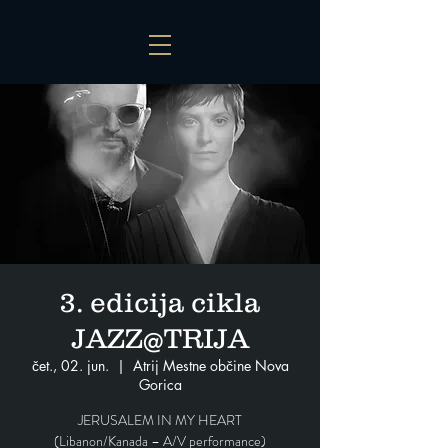
3. edicija cikla
JAZZ@TRIJA
čet., 02. jun.
  |  
Atrij Mestne občine Nova
Gorica
JERUSALEM IN MY HEART
(Libanon/Kanada – A/V performance)