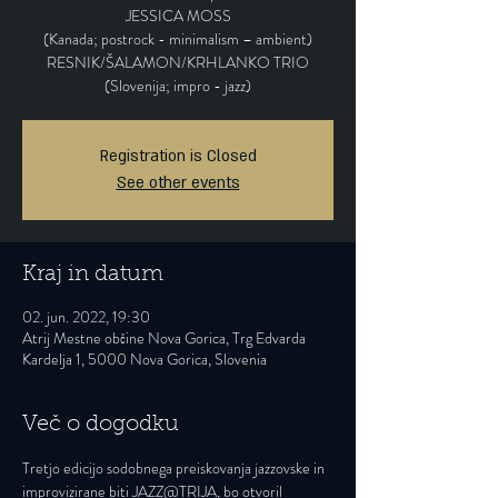
JESSICA MOSS
(Kanada; postrock - minimalism – ambient)
RESNIK/ŠALAMON/KRHLANKO TRIO
(Slovenija; impro - jazz)
Registration is Closed
See other events
Kraj in datum
02. jun. 2022, 19:30
Atrij Mestne občine Nova Gorica, Trg Edvarda
Kardelja 1, 5000 Nova Gorica, Slovenia
Več o dogodku
Tretjo edicijo sodobnega preiskovanja jazzovske in 
improvizirane biti JAZZ@TRIJA, bo otvoril