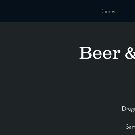
Domov
Beer &
Drugi
Samu