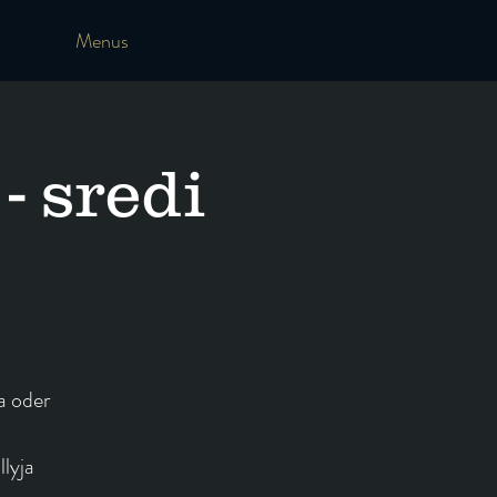
Menus
- sredi
a oder
llyja