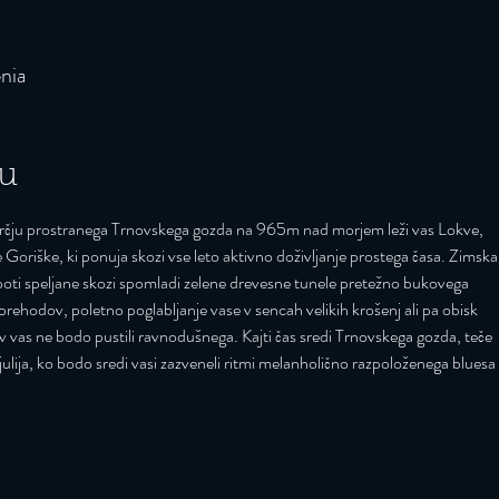
nia
u
osrčju prostranega Trnovskega gozda na 965m nad morjem leži vas Lokve,
Goriške, ki ponuja skozi vse leto aktivno doživljanje prostega časa. Zimska
e poti speljane skozi spomladi zelene drevesne tunele pretežno bukovega
rehodov, poletno poglabljanje vase v sencah velikih krošenj ali pa obisk
 vas ne bodo pustili ravnodušnega. Kajti čas sredi Trnovskega gozda, teče
 julija, ko bodo sredi vasi zazveneli ritmi melanholično razpoloženega bluesa