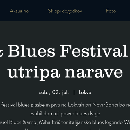
Aktualno
Sklopi dogodkov
Foto
 Blues Festival 
utripa narave
sob., 02. jul.
  |  
Lokve
 festival blues glasbe in piva na Lokvah pri Novi Gorici bo n
zvabil domači power blues dvoje
el Blues &amp; Miha Erič ter italijansko blues legendo Wi