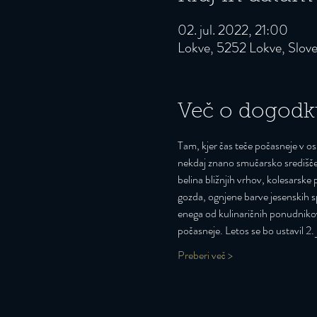
02. jul. 2022, 21:00
Lokve, 5252 Lokve, Slove
Več o dogodk
Tam, kjer čas teče počasneje v 
nekdaj znano smučarsko središče 
belina bližnjih vrhov, kolesarsk
gozda, ognjene barve jesenskih sp
enega od kulinaričnih ponudnikov
počasneje. Letos se bo ustavil 2.
Preberi več >