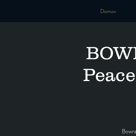
Domov
BOWRA
Peace
Bowrai