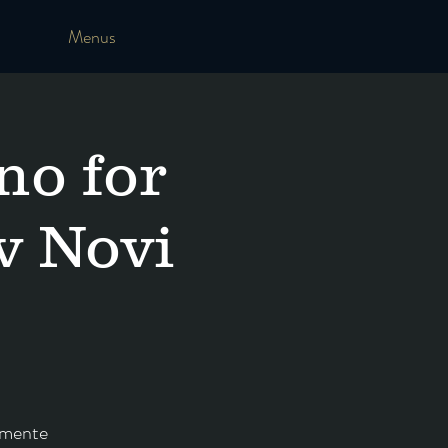
Menus
no for
v Novi
lemente