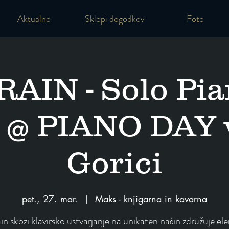
Aktualno
Sklopi dogodkov
Foto
IN - Solo Pia
 @ PIANO DAY 
Gorici
pet., 27. mar.
  |  
Maks - knjigarna in kavarna
n skozi klavirsko ustvarjanje na unikaten način združuje e