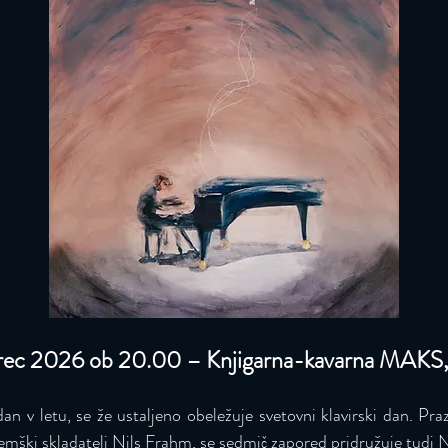
rec 2026 ob 20.00 – Knjigarna-kavarna MAKS
an v letu, se že ustaljeno obeležuje svetovni klavirski dan. Pra
nemški skladatelj Nils Frahm, se sedmič zapored pridružuje tudi 