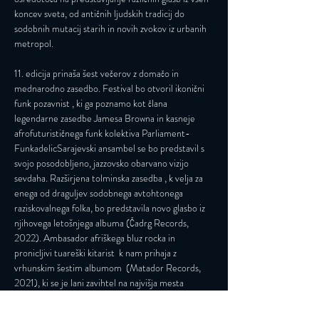
koncev sveta, od antičnih ljudskih tradicij do 
sodobnih mutacij starih in novih zvokov iz urbanih 
metropol. 

11. edicija prinaša šest večerov z domačo in 
mednarodno zasedbo. Festival bo otvoril ikonični 
funk pozavnist 
, ki ga poznamo kot člana 
legendarne zasedbe Jamesa Browna in kasneje 
afrofuturističnega funk kolektiva Parliament-
Funkadelic
Sarajevski ansambel 
se bo predstavil s 
svojo posodobljeno, jazzovsko obarvano vizijo 
sevdaha. Razširjena tolminska zasedba 
, k velja za 
enega od draguljev sodobnega avtohtonega 
raziskovalnega folka, bo predstavila novo glasbo iz 
njihovega letošnjega albuma 
(Čadrg Records, 
2022). Ambasador afriškega bluz rocka in 
pronicljivi tuareški kitarist 
 k nam prihaja z 
vrhunskim šestim albumom 
 (Matador Records, 
2021), ki se je lani zavihtel na najvišja mesta 
ključnih lestvic najboljših albumov leta. Na 
festivalu bo premierno nastopila tudi britansko-