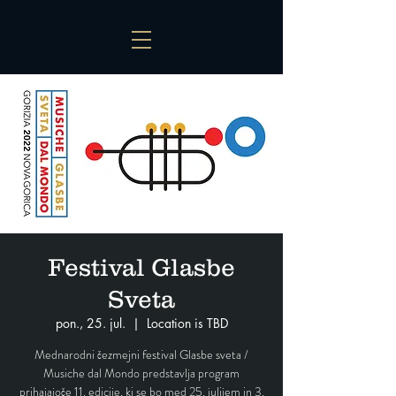
Festival Glasbe
Sveta
pon., 25. jul.
  |  
Location is TBD
Mednarodni čezmejni festival Glasbe sveta /
Musiche dal Mondo predstavlja program
prihajajoče 11. edicije, ki se bo med 25. julijem in 3.