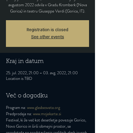
avgustom 2022 odvila v Gradu Kromberk (Nova
Gorica) in teatru Giuseppe Verdi (Gorica, IT).
Registration is closed
See other events
Kraj in datum
25. jul. 2022, 21:00 – 03. avg. 2022, 21:00
Location is TBD
Več o dogodku
Program na: 
www.glasbesveta.org
Predprodaja na: 
www.mojekarte.si
Festival, ki že več kot desetletje povezuje Gorico, 
Novo Gorico in širši obmejni prostor, se 
osredotoča na predstavljanje različnih glasb iz vseh 