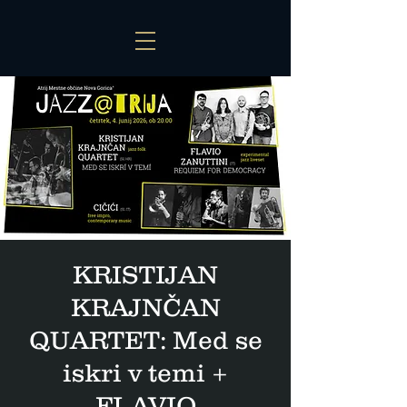
KRISTIJAN
KRAJNČAN
QUARTET: Med se
iskri v temi +
FLAVIO