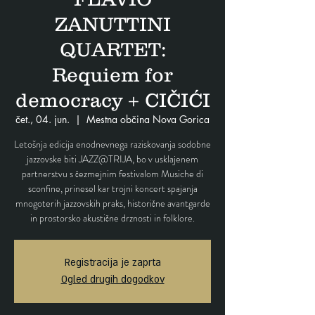
ZANUTTINI
QUARTET:
Requiem for
democracy + CIČIĆI
čet., 04. jun.
  |  
Mestna občina Nova Gorica
Letošnja edicija enodnevnega raziskovanja sodobne
jazzovske biti JAZZ@TRIJA, bo v usklajenem
partnerstvu s čezmejnim festivalom Musiche di
sconfine, prinesel kar trojni koncert spajanja
mnogoterih jazzovskih praks, historične avantgarde
in prostorsko akustične drznosti in folklore.
Registracija je zaprta
Ogled drugih dogodkov