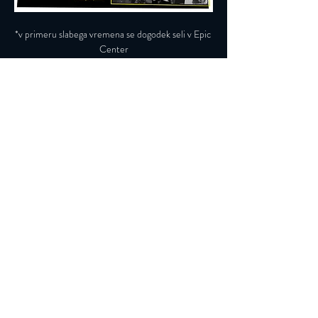
*v primeru slabega vremena se dogodek seli v Epic 
Center
*in caso di maltempo l’evento si terra al EpiC 
Center
SPORED:
Preberi več >
Vpišite se na naše novičke
Prijava