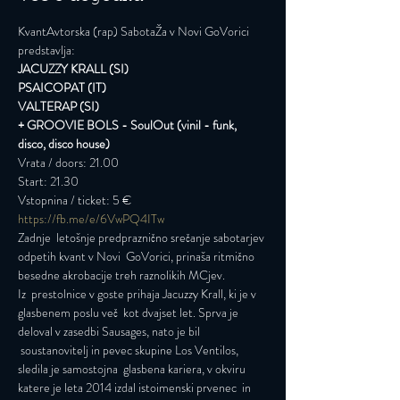
KvantAvtorska (rap) SabotaŽa v Novi GoVorici 
predstavlja:
JACUZZY KRALL (SI)

PSAICOPAT (IT)

VALTERAP (SI)

+ GROOVIE BOLS - SoulOut (vinil - funk, 
disco, disco house)
Vrata / doors: 21.00

Start: 21.30

Vstopnina / ticket: 5 €
https://fb.me/e/6VwPQ4ITw
Zadnje  letošnje predpraznično srečanje sabotarjev 
odpetih kvant v Novi  GoVorici, prinaša ritmično 
besedne akrobacije treh raznolikih MCjev.
Iz  prestolnice v goste prihaja Jacuzzy Krall, ki je v 
glasbenem poslu več  kot dvajset let. Sprva je 
deloval v zasedbi Sausages, nato je bil 
 soustanovitelj in pevec skupine Los Ventilos, 
sledila je samostojna  glasbena kariera, v okviru 
katere je leta 2014 izdal istoimenski prvenec  in 