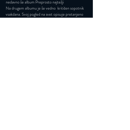
nedavno še album Preprosto najtežji

Na drugem albumu je še vedno  kritičen sopotnik 
vsakdana. Svoj pogled na svet opisuje pretanjeno 
ter  ga prestavlja v note in besede. V izrazu je raje 
resen in energičen,  vsekakor pa ne žaljiv, prej 
korektno konkreten. Glasbene zamisli je  uresničil 
ob sodelovanju odlične ekipe poimenovane 
‘’Jaquzlee’’ v  postavi Mazi, Meglič, Škrlj,…
Preberi več >
Vpišite se na naše novičke
Prijava