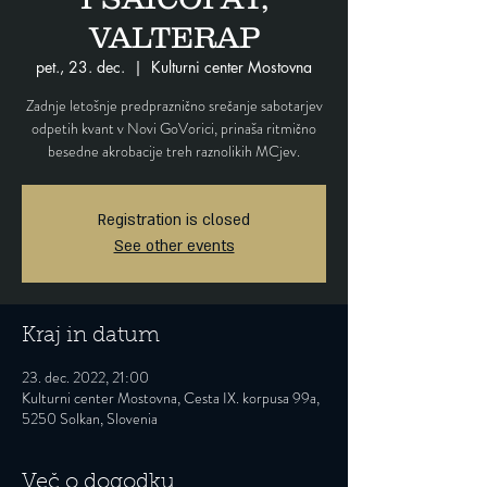
VALTERAP
pet., 23. dec.
  |  
Kulturni center Mostovna
Zadnje letošnje predpraznično srečanje sabotarjev
odpetih kvant v Novi GoVorici, prinaša ritmično
Registration is closed
See other events
Kraj in datum
23. dec. 2022, 21:00
Kulturni center Mostovna, Cesta IX. korpusa 99a,
5250 Solkan, Slovenia
Več o dogodku