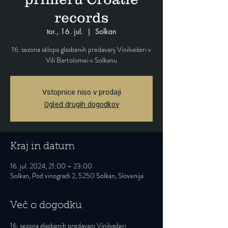
records
tor., 16. jul.
  |  
Solkan
16. sezona sklopa glasbenih predavanj Vinilvečeri v
Vili Bartolomei v Solkanu
Vstopnice niso v prodaji
Ogled drugih dogodkov
Kraj in datum
16. jul. 2024, 21:00 – 23:00
Solkan, Pod vinogradi 2, 5250 Solkan, Slovenija
Več o dogodku
16. sezona glasbenih predavanj Vinilvečeri 