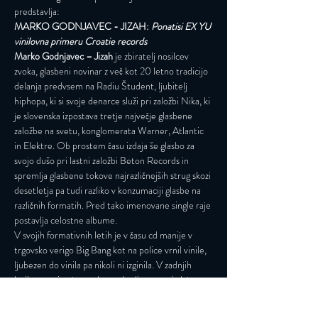
predstavlja:
MARKO GODNJAVEC - JIZAH: 
Ponatisi EX YU 
vinilovna primeru Croatie records
Marko Godnjavec – Jizah 
je zbiratelj nosilcev 
zvoka, glasbeni novinar z več kot 20 letno tradicijo 
delanja predvsem na Radiu Študent, ljubitelj 
hiphopa, ki si svoje denarce služi pri založbi Nika, ki 
je slovenska izpostava tretje največje glasbene 
založbe na svetu, konglomerata Warner, Atlantic 
in Elektre. Ob prostem času izdaja še glasbo za 
svojo dušo pri lastni založbi Beton Records in 
spremlja glasbene tokove najrazličnejših strug skozi 
desetletja pa tudi razliko v konzumaciji glasbe na 
različnih formatih. Pred tako imenovane single raje 
postavlja celostne albume.
V svojih formativnih letih je v času cd manije v 
trgovsko verigo Big Bang kot na police vrnil vinile, 
ljubezen do vinila pa nikoli ni izginila. V zadnjih 
letih ga zanimajo predvsem kvalitetne reizdaje 
originalnih izdaj, prav iz tega pa so »diplomirali« pri 
založbi Croatia Records, ki z…