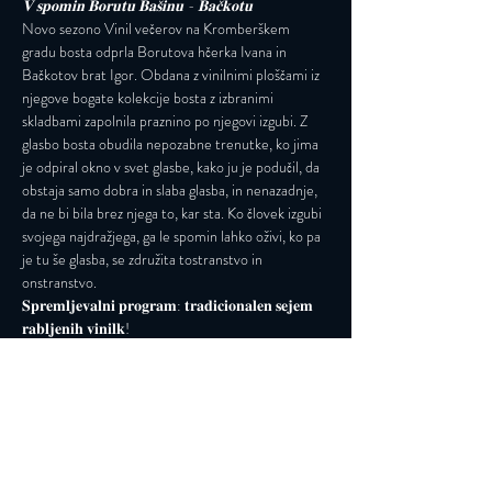
𝐕 𝐬𝐩𝐨𝐦𝐢𝐧 𝐁𝐨𝐫𝐮𝐭𝐮 𝐁𝐚𝐬̌𝐢𝐧𝐮 - 𝐁𝐚𝐜̌𝐤𝐨𝐭𝐮
Novo sezono Vinil večerov na Kromberškem 
gradu bosta odprla Borutova hčerka Ivana in 
Bačkotov brat Igor. Obdana z vinilnimi ploščami iz 
njegove bogate kolekcije bosta z izbranimi 
skladbami zapolnila praznino po njegovi izgubi. Z 
glasbo bosta obudila nepozabne trenutke, ko jima 
je odpiral okno v svet glasbe, kako ju je podučil, da 
obstaja samo dobra in slaba glasba, in nenazadnje, 
da ne bi bila brez njega to, kar sta. Ko človek izgubi 
svojega najdražjega, ga le spomin lahko oživi, ko pa 
je tu še glasba, se združita tostranstvo in 
onstranstvo.
𝐒𝐩𝐫𝐞𝐦𝐥𝐣𝐞𝐯𝐚𝐥𝐧𝐢 𝐩𝐫𝐨𝐠𝐫𝐚𝐦: 𝐭𝐫𝐚𝐝𝐢𝐜𝐢𝐨𝐧𝐚𝐥𝐞𝐧 𝐬𝐞𝐣𝐞𝐦 
𝐫𝐚𝐛𝐥𝐣𝐞𝐧𝐢𝐡 𝐯𝐢𝐧𝐢𝐥𝐤!
Napovedujemo:
Preberi več >