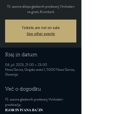
15. sezona sklopa glasbenih predavanj Vinilvečeri
na gradu Kromberk
Tickets are not on sale
See other events
Kraj in datum
04. jul. 2023, 21:00 – 23:00
Nova Gorica, Grajska cesta 1, 5000 Nova Gorica,
Slovenija
Več o dogodku
15. sezona glasbenih predavanj Vinilvečeri 
predstavlja:
𝐈𝐆𝐎𝐑 𝐈𝐍 𝐈𝐕𝐀𝐍𝐀 𝐁𝐀Š𝐈𝐍: 