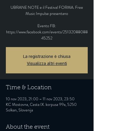
UBRANE NOTE e il Festival FORMA. Free
Music Impulse presentano
Evento FB:
https://www.facebook.com/events/25132088088
45252
La registrazione è chiusa
Visualizza altri eventi
Time & Location
10 nov 2023, 21:00 – 11 nov 2023, 23:50
KC Mostovna, Cesta IX. korpusa 99a, 5250
Solkan, Slovenija
About the event