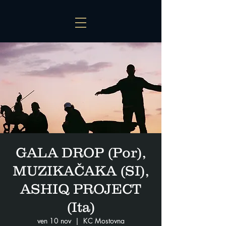
GALA DROP (Por),
MUZIKAČAKA (SI),
ASHIQ PROJECT
(Ita)
ven 10 nov
  |  
KC Mostovna