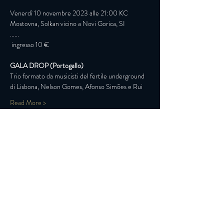
Venerdì 10 novembre 2023 alle 21:00 KC 
Mostovna, Solkan vicino a Novi Gorica, SI
......
 ingresso 10 €
GALA DROP (Portogallo)
Trio formato da musicisti del fertile underground 
di Lisbona, Nelson Gomes, Afonso Simões e Rui
Read More >
Iscriviti alla nostra Newsletter
Login