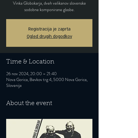
Vinka Globokarja, dveh velikanov slovenske
sodobne komponirane glasbe.
Registracija je zaprta
Ogled drugih dogodkov
Time & Location
26 nov 2024, 20:00 – 21:40
Nova Gorica, Bevkov trg 4, 5000 Nova Gorica,
Slovenija
About the event