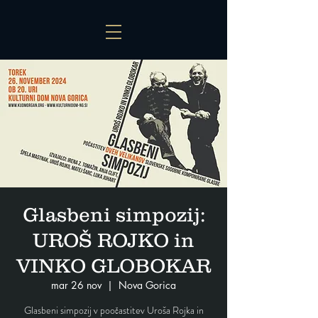
Glasbeni simpozij:
UROŠ ROJKO in
VINKO GLOBOKAR
mar 26 nov
  |  
Nova Gorica
Glasbeni simpozij v poočastitev Uroša Rojka in