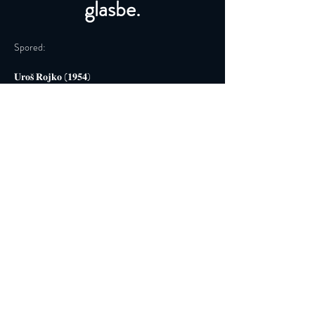
glasbe.
Spored:
𝐔𝐫𝐨𝐬̌ 𝐑𝐨𝐣𝐤𝐨 (𝟏𝟗𝟓𝟒)
Glasbeni simpozij za 6 glasbenikov in igro zvočnih 
fresk iz lastnih umetniških del v dobi tehnične 
ponovljivosti (2024) – krstna izvedba
I. Več Luči
Read More >
Iscriviti alla nostra Newsletter
Login