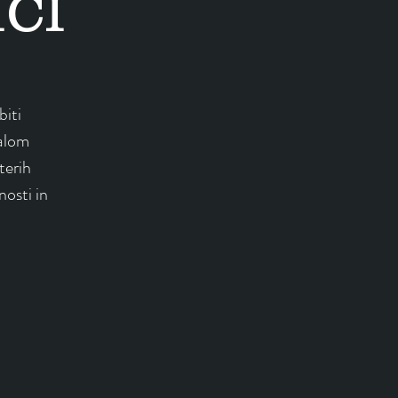
IĆI
biti
alom
terih
nosti in