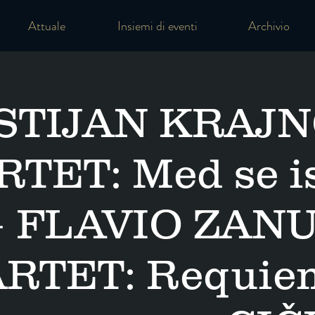
Attuale
Insiemi di eventi
Archivio
STIJAN KRAJ
TET: Med se is
+ FLAVIO ZAN
RTET: Requiem