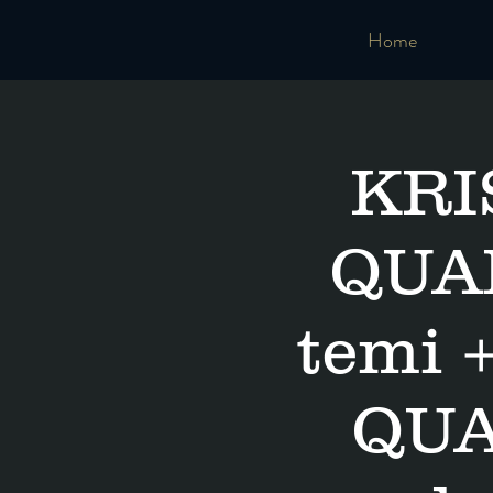
Home
KRI
QUAR
temi 
QUA