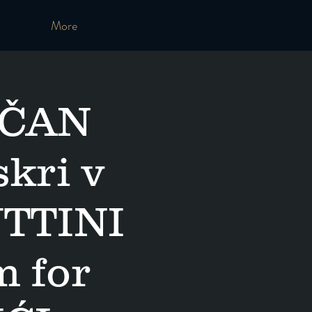
More
NČAN
kri v
UTTINI
 for