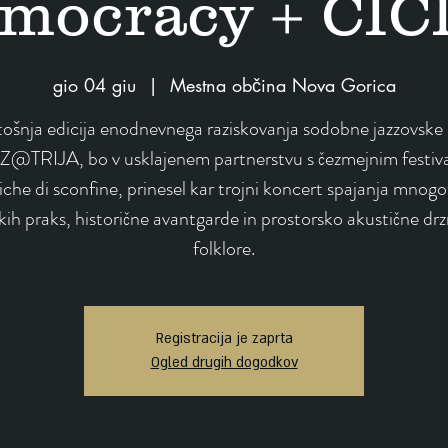
mocracy + CIČ
gio 04 giu
  |  
Mestna občina Nova Gorica
ošnja edicija enodnevnega raziskovanja sodobne jazzovske 
Z@TRIJA, bo v usklajenem partnerstvu s čezmejnim festiv
che di sconfine, prinesel kar trojni koncert spajanja mnogo
kih praks, historične avantgarde in prostorsko akustične drz
folklore.
Registracija je zaprta
Ogled drugih dogodkov