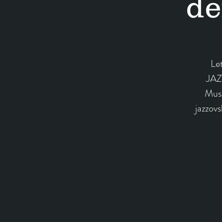
de
Let
JAZ
Musi
jazzovs