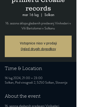
records
mar 16 lug
  |  
Solkan
16. sezona sklopa glasbenih predavanj Vinilvečeri v
Vili Bartolomei v Solkanu
Vstopnice niso v prodaji
Ogled drugih dogodkov
Time & Location
16 lug 2024, 21:00 – 23:00
Solkan, Pod vinogradi 2, 5250 Solkan, Slovenija
About the event
16. sezona glasbenih predavanj Vinilvečeri 