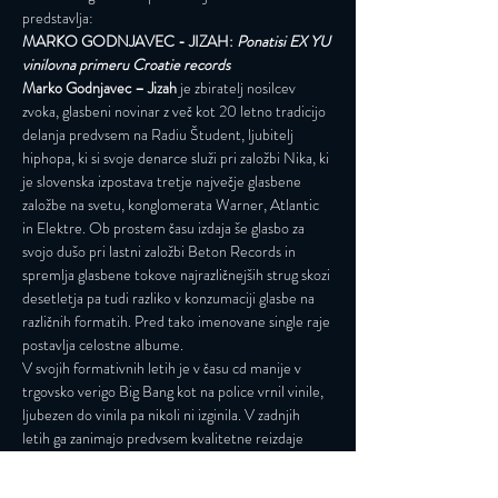
predstavlja:
MARKO GODNJAVEC - JIZAH: 
Ponatisi EX YU 
vinilovna primeru Croatie records
Marko Godnjavec – Jizah 
je zbiratelj nosilcev 
zvoka, glasbeni novinar z več kot 20 letno tradicijo 
delanja predvsem na Radiu Študent, ljubitelj 
hiphopa, ki si svoje denarce služi pri založbi Nika, ki 
je slovenska izpostava tretje največje glasbene 
založbe na svetu, konglomerata Warner, Atlantic 
in Elektre. Ob prostem času izdaja še glasbo za 
svojo dušo pri lastni založbi Beton Records in 
spremlja glasbene tokove najrazličnejših strug skozi 
desetletja pa tudi razliko v konzumaciji glasbe na 
različnih formatih. Pred tako imenovane single raje 
postavlja celostne albume.
V svojih formativnih letih je v času cd manije v 
trgovsko verigo Big Bang kot na police vrnil vinile, 
ljubezen do vinila pa nikoli ni izginila. V zadnjih 
letih ga zanimajo predvsem kvalitetne reizdaje 
originalnih izdaj, prav iz tega pa so »diplomirali« pri 
založbi Croatia Records, ki z…