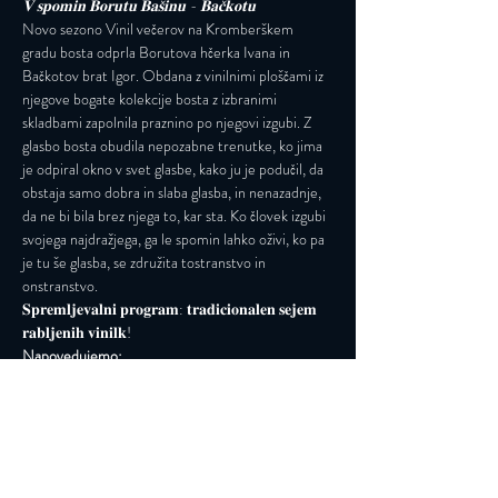
𝐕 𝐬𝐩𝐨𝐦𝐢𝐧 𝐁𝐨𝐫𝐮𝐭𝐮 𝐁𝐚𝐬̌𝐢𝐧𝐮 - 𝐁𝐚𝐜̌𝐤𝐨𝐭𝐮
Novo sezono Vinil večerov na Kromberškem 
gradu bosta odprla Borutova hčerka Ivana in 
Bačkotov brat Igor. Obdana z vinilnimi ploščami iz 
njegove bogate kolekcije bosta z izbranimi 
skladbami zapolnila praznino po njegovi izgubi. Z 
glasbo bosta obudila nepozabne trenutke, ko jima 
je odpiral okno v svet glasbe, kako ju je podučil, da 
obstaja samo dobra in slaba glasba, in nenazadnje, 
da ne bi bila brez njega to, kar sta. Ko človek izgubi 
svojega najdražjega, ga le spomin lahko oživi, ko pa 
je tu še glasba, se združita tostranstvo in 
onstranstvo.
𝐒𝐩𝐫𝐞𝐦𝐥𝐣𝐞𝐯𝐚𝐥𝐧𝐢 𝐩𝐫𝐨𝐠𝐫𝐚𝐦: 𝐭𝐫𝐚𝐝𝐢𝐜𝐢𝐨𝐧𝐚𝐥𝐞𝐧 𝐬𝐞𝐣𝐞𝐦 
𝐫𝐚𝐛𝐥𝐣𝐞𝐧𝐢𝐡 𝐯𝐢𝐧𝐢𝐥𝐤!
Napovedujemo:
Read More >