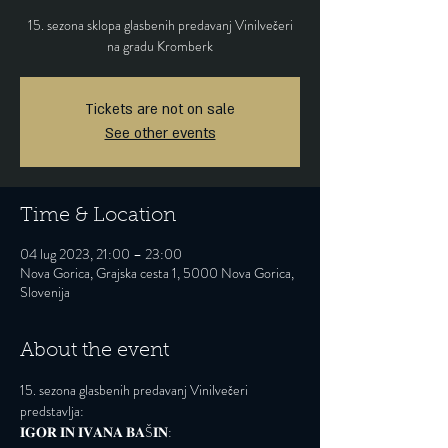
15. sezona sklopa glasbenih predavanj Vinilvečeri
na gradu Kromberk
Tickets are not on sale
See other events
Time & Location
04 lug 2023, 21:00 – 23:00
Nova Gorica, Grajska cesta 1, 5000 Nova Gorica,
Slovenija
About the event
15. sezona glasbenih predavanj Vinilvečeri 
predstavlja:
𝐈𝐆𝐎𝐑 𝐈𝐍 𝐈𝐕𝐀𝐍𝐀 𝐁𝐀Š𝐈𝐍: 